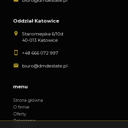
biuro@dmdestate.pl
Oddział Katowice
Staromiejska 6/10d
40-013 Katowice
+48 666 072 997
biuro@dmdestate.pl
menu
Strona główna
O firmie
Oferty
Zgłoszenia
Ulubione