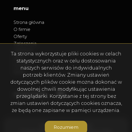
menu
Strona główna
O firmie
Oferty
Zgłoszenia
Ulubione
Ta strona wykorzystuje pliki cookies w celach
Blog
statystycznych oraz w celu dostosowania
Kontakt
naszych serwisów do indywidualnych
Rodo
potrzeb klientów. Zmiany ustawień
dotyczących plików cookie można dokonać w
dowolnej chwili modyfikując ustawienia
Facebook
Facebook
social media
przeglądarki. Korzystanie z tej strony bez
zmian ustawień dotyczących cookies oznacza,
że będą one zapisane w pamięci urządzenia.
Firma DMD ESTATE © 2026
Rozumiem
Program dla biur nieruchomości
Galactica Virgo