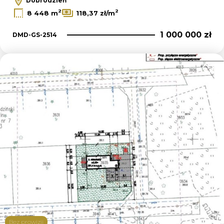
Dobrodzień
2
2
8 448 m
118,37 zł/m
1 000 000 zł
DMD-GS-2514
Dodaj
Bez prowizji