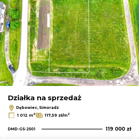
Działka na sprzedaż
Dębowiec, Simoradz
2
2
1 012 m
117,59 zł/m
119 000 zł
DMD-GS-2501