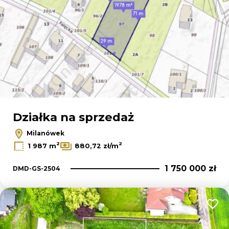
Działka na sprzedaż
Milanówek
2
2
1 987 m
880,72 zł/m
1 750 000 zł
DMD-GS-2504
Dodaj