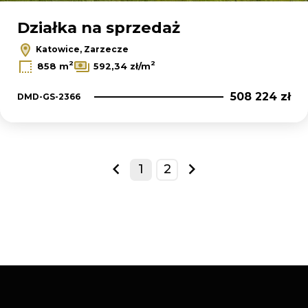
Działka na sprzedaż
Katowice, Zarzecze
2
2
858 m
592,34 zł/m
508 224 zł
DMD-GS-2366
1
2
prev
next