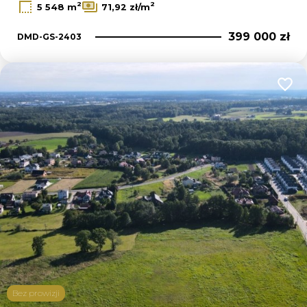
2
2
5 548 m
71,92 zł/m
399 000 zł
DMD-GS-2403
Dodaj
Bez prowizji