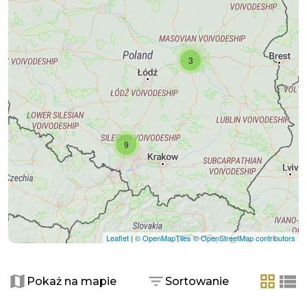
3
9
Leaflet
|
© OpenMapTiles
© OpenStreetMap contributors
Pokaż na mapie
Sortowanie
tabela
list