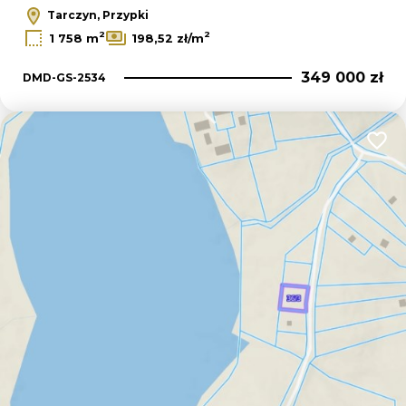
Tarczyn, Przypki
2
2
1 758 m
198,52 zł/m
349 000 zł
DMD-GS-2534
Dodaj