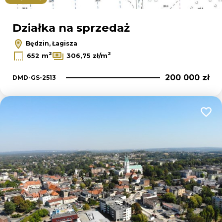
Działka na sprzedaż
Będzin, Łagisza
2
2
652 m
306,75 zł/m
200 000 zł
DMD-GS-2513
Dodaj