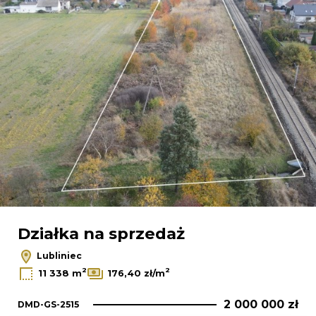
Działka na sprzedaż
Lubliniec
2
2
11 338 m
176,40 zł/m
2 000 000 zł
DMD-GS-2515