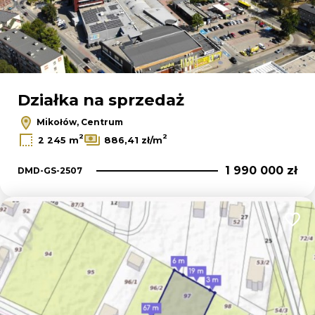
Działka na sprzedaż
Mikołów, Centrum
2
2
2 245 m
886,41 zł/m
1 990 000 zł
DMD-GS-2507
Dodaj