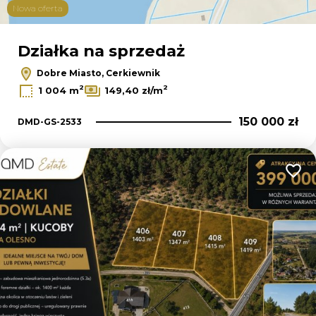
Nowa oferta
Działka na sprzedaż
Dobre Miasto, Cerkiewnik
2
2
1 004 m
149,40 zł/m
150 000 zł
DMD-GS-2533
Dodaj