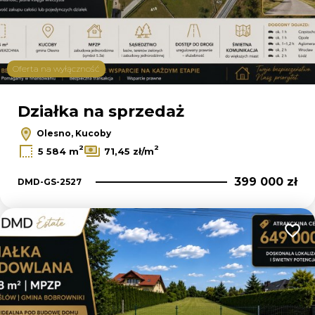
Oferta na wyłączność
Działka na sprzedaż
Olesno, Kucoby
2
2
5 584 m
71,45 zł/m
399 000 zł
DMD-GS-2527
Dodaj