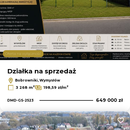
Oferta na wyłączność
Działka na sprzedaż
Bobrowniki, Wymysłów
2
2
3 268 m
198,59 zł/m
649 000 zł
DMD-GS-2523
Dodaj