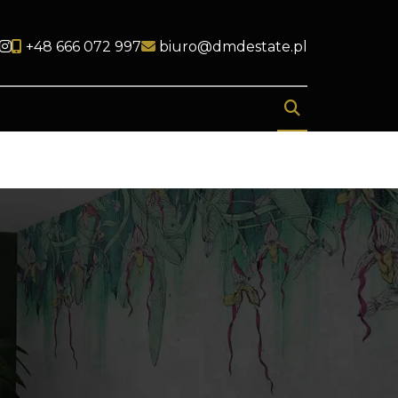
Social link
Social link
+48 666 072 997
biuro@dmdestate.pl