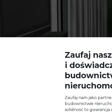
Zaufaj nas
i doświadc
budownict
nieruchom
Zaufaj nam jako partne
budownictwie nierucho
solidność to gwarancja 