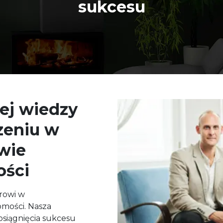
sukcesu
zej wiedzy
zeniu w
wie
ości
rowi w
mości. Nasza
osiągnięcia sukcesu