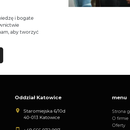
edzę i bogate
wnictwie
nam, aby tworzyć
Oddział Katowice
menu
Staromiejska 6/10d
Strona 
40-013 Katowice
O firmie
Oferty