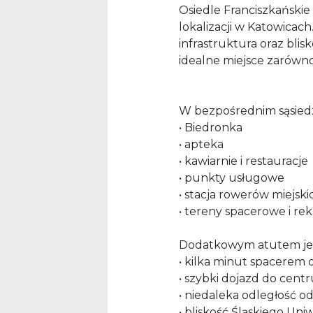
Osiedle Franciszkańskie
lokalizacji w Katowica
infrastruktura oraz blis
idealne miejsce zarówno d
W bezpośrednim sąsiedzt
• Biedronka
• apteka
• kawiarnie i restauracje
• punkty usługowe
• stacja rowerów miejski
• tereny spacerowe i re
Dodatkowym atutem jes
• kilka minut spacere
• szybki dojazd do cent
• niedaleka odległość od
• bliskość Śląskiego U