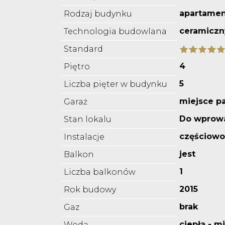
apartame
Rodzaj budynku
ceramiczn
Technologia budowlana
Standard
4
Piętro
5
Liczba pięter w budynku
miejsce p
Garaż
Do wprow
Stan lokalu
częściow
Instalacje
jest
Balkon
1
Liczba balkonów
2015
Rok budowy
brak
Gaz
ciepła - m
Woda