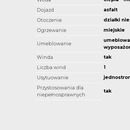
asfalt
Dojazd
działki n
Otoczenie
miejskie
Ogrzewanie
umeblowa
Umeblowanie
wyposażo
tak
Winda
1
Liczba wind
jednostro
Usytuowanie
Przystosowania dla
tak
niepełnosprawnych