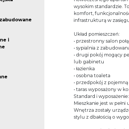
wysokim standardzie. To
komfort, funkcjonalność
iezabudowane
infrastrukturą w zasięgu
Układ pomieszczeń:
ne i
• przestronny salon poł
ne
• sypialnia z zabudowan
• drugi pokój mogący peł
lub gabinetu
• łazienka
• osobna toaleta
nne
• przedpokój z pojemn
• taras wyposażony w 
Standard i wyposażenie:
Mieszkanie jest w pełn
Wnętrza zostały urzą
stylu z dbałością o wy