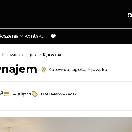
łoszenia
Kontakt
favorite
Katowice
Ligota
Kijowska
wynajem
Katowice, Ligota, Kijowska
2
m
4 piętro
DMD-MW-2492