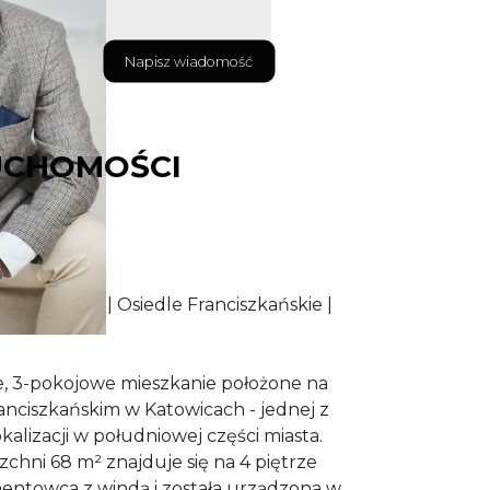
Napisz wiadomość
UCHOMOŚCI
 balkonem | Osiedle Franciszkańskie |
, 3-pokojowe mieszkanie położone na
anciszkańskim w Katowicach - jednej z
kalizacji w południowej części miasta.
hni 68 m² znajduje się na 4 piętrze
ntowca z windą i została urządzona w