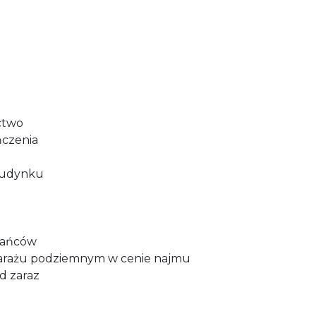
ctwo
ńczenia
 budynku
kańców
garażu podziemnym w cenie najmu
d zaraz