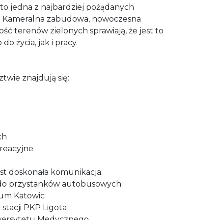
 to jedna z najbardziej pożądanych
ch. Kameralna zabudowa, nowoczesna
kość terenów zielonych sprawiają, że jest to
o życia, jak i pracy.
wie znajdują się:
ch
kreacyjne
t doskonała komunikacja:
m do przystanków autobusowych
rum Katowic
 stacji PKP Ligota
niwersytetu Medycznego