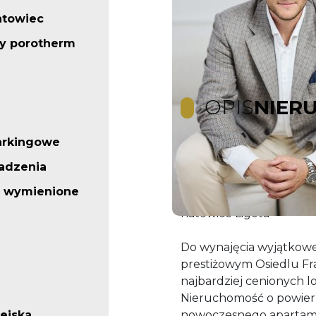
ntowiec
y porotherm
OPIS
NIER
arkingowe
!OD KOŃCA SIERPNIA!
adzenia
o wymienione
3-pokojowe mieszkanie z
Katowice Ligota
Do wynajęcia wyjątkowe
prestiżowym Osiedlu Fr
najbardziej cenionych lo
Nieruchomość o powierzc
iejska
nowoczesnego apartame