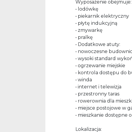
Wyposażenie obejmuje:
• lodówkę
• piekarnik elektryczny
• płytę indukcyjną
• zmywarkę
• pralkę
• Dodatkowe atuty:
• nowoczesne budowni
• wysoki standard wyko
• ogrzewanie miejskie
• kontrola dostępu do
• winda
• internet i telewizja
• przestronny taras
• rowerownia dla miesz
• miejsce postojowe w 
• mieszkanie dostępne o
Lokalizacja: