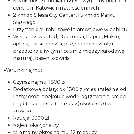
Szybki dostęp do
A4 i DTŚ
– wygodny dojazd do
centrum Katowic i miast ościennych
2 km do Silesia City Center, 1,5 km do Parku
Śląskiego
Przystanki autobusowe i tramwajowe w pobliżu
W sąsiedztwie: Lidl, Biedronka, Pepco, Makro,
apteki, banki, poczta, przychodnie, szkoły i
przedszkola (w tym liceum z międzynarodową
maturą), basen, siłownia
Warunki najmu:
Czynsz najmu: 1800 zł
Dodatkowe opłaty: ok. 1300 zł/mies. (zależnie od
liczby osób, obejmuje wodę, ogrzewanie, śmieci)
prąd ( około 150zł) oraz gaz( około 50zł) wg.
zużycia
Kaucja: 3300 zł
Najem okazjonalny
Minimalny okres najmu: 12 miesięcy