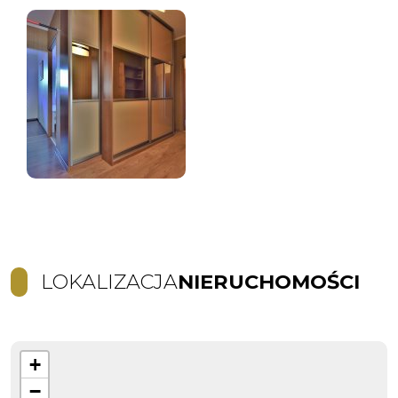
LOKALIZACJA
NIERUCHOMOŚCI
+
−