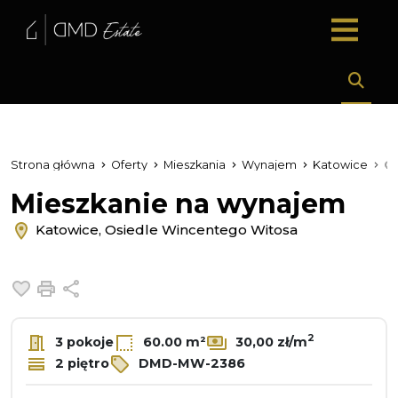
Strona główna
Oferty
Mieszkania
Wynajem
Katowice
O
Mieszkanie na wynajem
Katowice, Osiedle Wincentego Witosa
Dodaj do ulubionych
Drukuj
Udostępnij
2
3 pokoje
60.00 m²
30,00 zł/m
2 piętro
DMD-MW-2386