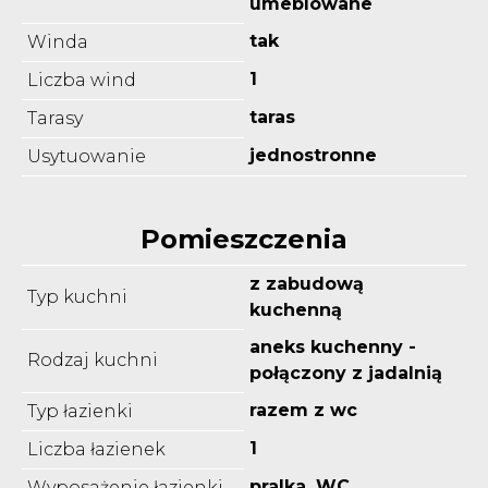
umeblowane
tak
Winda
1
Liczba wind
taras
Tarasy
jednostronne
Usytuowanie
Pomieszczenia
z zabudową
Typ kuchni
kuchenną
aneks kuchenny -
Rodzaj kuchni
połączony z jadalnią
razem z wc
Typ łazienki
1
Liczba łazienek
pralka, WC
Wyposażenie łazienki