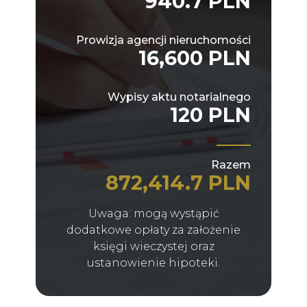
940.7 PLN
Prowizja agencji nieruchomości
16,600 PLN
Wypisy aktu notarialnego
120 PLN
Razem
872,414.7 PLN
Uwaga: mogą wystąpić
dodatkowe opłaty za założenie
księgi wieczystej oraz
ustanowienie hipoteki.