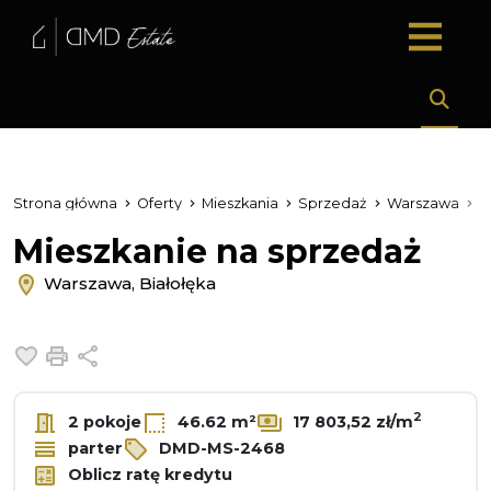
Strona główna
Oferty
Mieszkania
Sprzedaż
Warszawa
B
Mieszkanie na sprzedaż
Warszawa, Białołęka
Dodaj do ulubionych
Drukuj
Udostępnij
2
2 pokoje
46.62 m²
17 803,52 zł/m
parter
DMD-MS-2468
Oblicz ratę kredytu