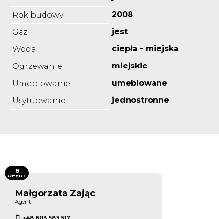
2008
Rok budowy
jest
Gaz
ciepła - miejska
Woda
miejskie
Ogrzewanie
umeblowane
Umeblowanie
jednostronne
Usytuowanie
8
OFERT
Małgorzata Zając
Agent
+48 608 583 517