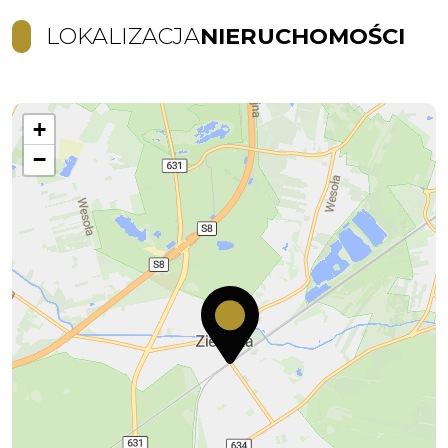
LOKALIZACJA
NIERUCHOMOŚCI
+
−