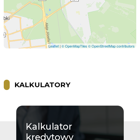
Leaflet
|
© OpenMapTiles
© OpenStreetMap contributors
KALKULATORY
Kalkulator
kredytowy