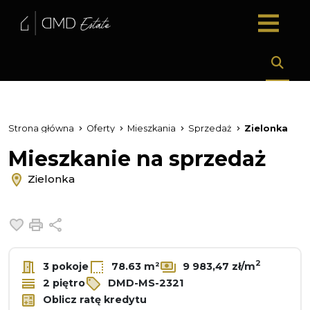
Strona główna
Oferty
Mieszkania
Sprzedaż
Zielonka
Mieszkanie na sprzedaż
Zielonka
Dodaj do ulubionych
Drukuj
Udostępnij
2
3 pokoje
78.63 m²
9 983,47 zł/m
2 piętro
DMD-MS-2321
Oblicz ratę kredytu