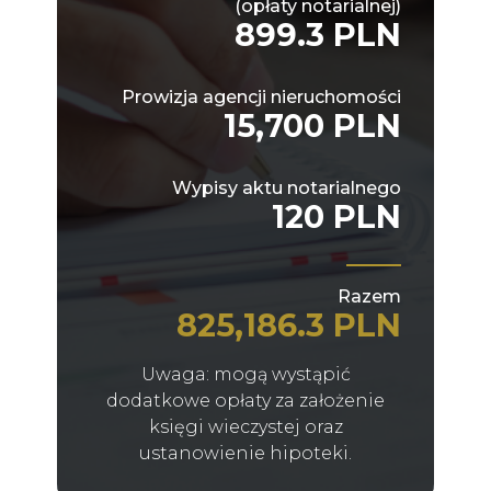
(opłaty notarialnej)
899.3 PLN
Prowizja agencji nieruchomości
15,700 PLN
Wypisy aktu notarialnego
120 PLN
Razem
825,186.3 PLN
Uwaga: mogą wystąpić
dodatkowe opłaty za założenie
księgi wieczystej oraz
ustanowienie hipoteki.