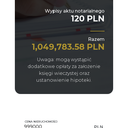
Wypisy aktu notarialnego
120 PLN
Razem
1,049,783.58 PLN
Uwaga: mogą wystąpić
dodatkowe opłaty za założenie
księgi wieczystej oraz
ustanowienie hipoteki.
CENA NIERUCHOMOŚCI
PLN