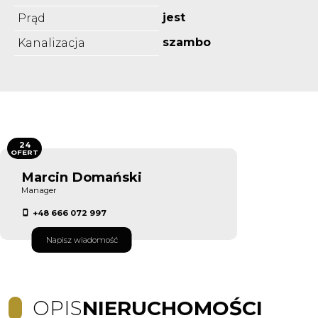
jest
Prąd
szambo
Kanalizacja
24
OFERT
Marcin Domański
Manager
+48 666 072 997
Napisz wiadomość
OPIS
NIERUCHOMOŚCI