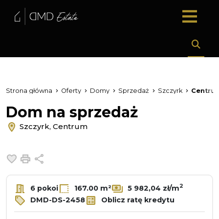
Strona główna
Oferty
Domy
Sprzedaż
Szczyrk
Centru
Dom na sprzedaż
Szczyrk, Centrum
Dodaj do ulubionych
Drukuj
Udostępnij
2
6 pokoi
167.00 m²
5 982,04 zł/m
DMD-DS-2458
Oblicz ratę kredytu