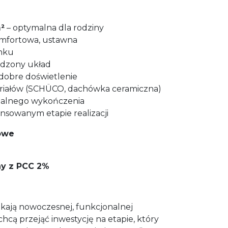
²
– optymalna dla rodziny
mfortowa, ustawna
ynku
wdzony układ
 dobre doświetlenie
riałów (SCHÜCO, dachówka ceramiczna)
ualnego wykończenia
nsowanym etapie realizacji
owe
ny z PCC 2%
ukają nowoczesnej, funkcjonalnej
chcą przejąć inwestycję na etapie, który