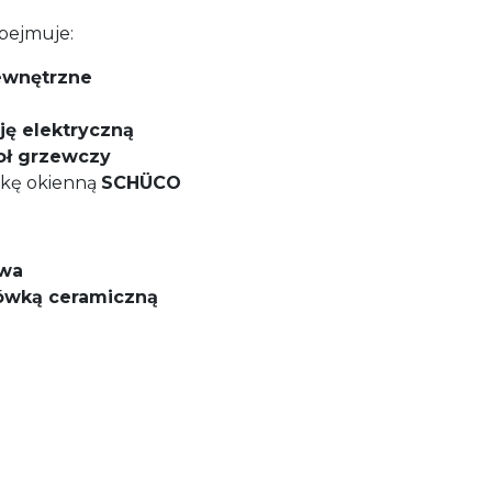
bejmuje:
ewnętrzne
cję elektryczną
oł grzewczy
arkę okienną
SCHÜCO
owa
ówką ceramiczną