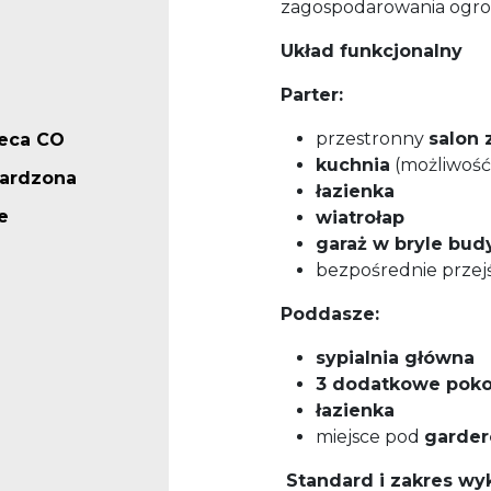
zagospodarowania ogro
Układ funkcjonalny
Parter:
przestronny
salon 
ieca CO
kuchnia
(możliwość 
ardzona
łazienka
e
wiatrołap
garaż w bryle bud
bezpośrednie przej
Poddasze:
sypialnia główna
3 dodatkowe poko
łazienka
miejsce pod
garder
Standard i zakres wy