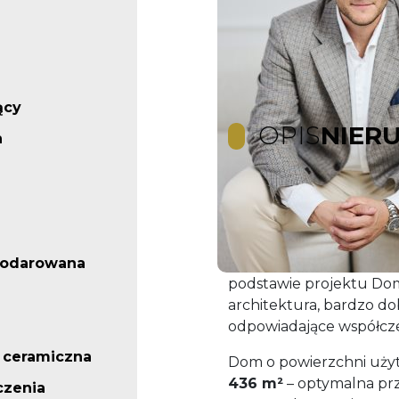
ący
OPIS
NIER
n
Nowoczesny dom z gar
PCC
Na sprzedaż nowoczesn
podarowana
podstawie projektu Do
architektura, bardzo do
odpowiadające współc
 ceramiczna
Dom o powierzchni uż
436 m²
– optymalna prze
czenia