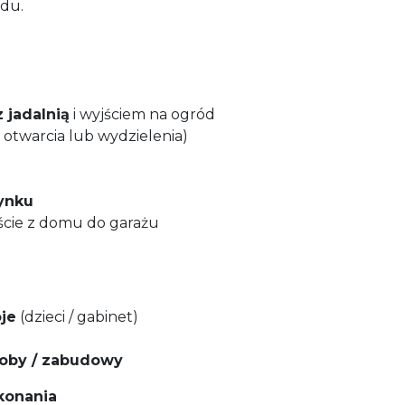
du.
z jadalnią
i wyjściem na ogród
otwarcia lub wydzielenia)
ynku
ście z domu do garażu
je
(dzieci / gabinet)
oby / zabudowy
konania