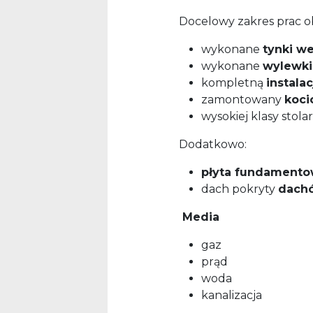
Docelowy zakres prac o
wykonane
tynki w
wykonane
wylewki
kompletną
instala
zamontowany
koci
wysokiej klasy stol
Dodatkowo:
płyta fundament
dach pokryty
dach
Media
gaz
prąd
woda
kanalizacja