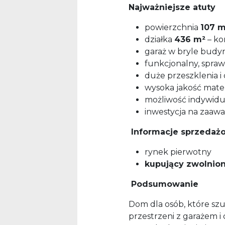
Najważniejsze atuty
powierzchnia
107 m
działka
436 m²
– ko
garaż w bryle bud
funkcjonalny, spra
duże przeszklenia i
wysoka jakość mate
możliwość indywid
inwestycja na zaawa
Informacje sprzedaż
rynek pierwotny
kupujący zwolnio
Podsumowanie
Dom dla osób, które sz
przestrzeni z garażem i 