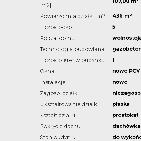
107,00 m²
[m2]
436 m²
Powierzchnia działki [m2]
5
Liczba pokoi
wolnostoj
Rodzaj domu
gazobeto
Technologia budowlana
1
Liczba pięter w budynku
nowe PCV
Okna
nowe
Instalacje
niezagos
Zagosp. działki
płaska
Ukształtowanie działki
prostokat
Kształt działki
dachówka
Pokrycie dachu
do wykoń
Stan budynku