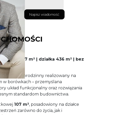
Napisz wiadomość
UCHOMOŚCI
ażem | 107 m² | działka 436 m² | bez
y dom jednorodzinny realizowany na
m w borówkach – przemyślana
bry układ funkcjonalny oraz rozwiązania
zesnym standardom budownictwa.
ytkowej
107 m²
, posadowiony na działce
strzeń zarówno do życia, jak i