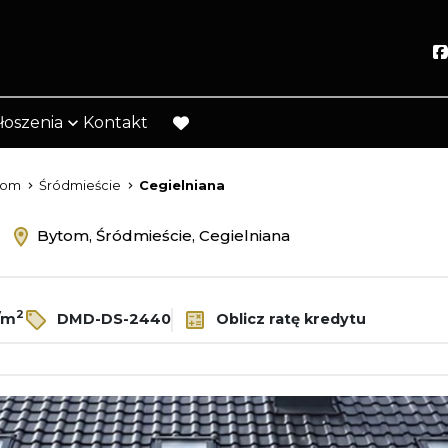
łoszenia
Kontakt
favorite
tom
Śródmieście
Cegielniana
ż
Bytom, Śródmieście, Cegielniana
2
/m
DMD-DS-2440
Oblicz ratę kredytu