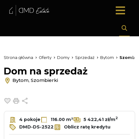
Strona główna
Oferty
Domy
Sprzedaż
Bytom
Szombie
Dom na sprzedaż
Bytom, Szombierki
Dodaj do ulubionych
Drukuj
Udostępnij
2
4 pokoje
116.00 m²
5 422,41 zł/m
DMD-DS-2522
Oblicz ratę kredytu