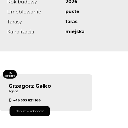
2026
Rok budowy
puste
Umeblowanie
taras
Tarasy
miejska
Kanalizacja
15
OFERT
Grzegorz Gałko
Agent
+48 503 621 166
Napisz wiadomość