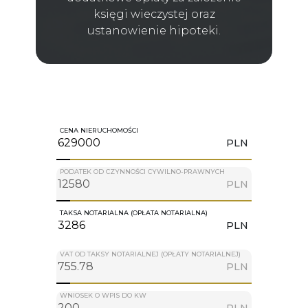
księgi wieczystej oraz
ustanowienie hipoteki.
CENA NIERUCHOMOŚCI
PLN
PODATEK OD CZYNNOŚCI CYWILNO-PRAWNYCH
PLN
TAKSA NOTARIALNA (OPŁATA NOTARIALNA)
PLN
VAT OD TAKSY NOTARIALNEJ (OPŁATY NOTARIALNEJ)
PLN
WNIOSEK O WPIS DO KW
PLN