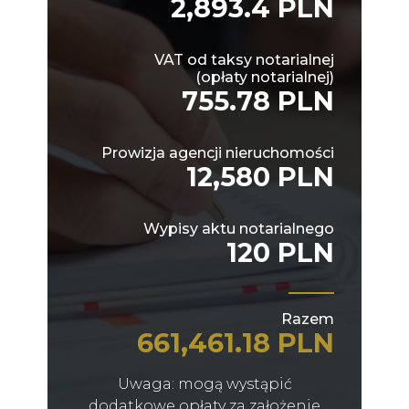
2,893.4 PLN
VAT od taksy notarialnej
(opłaty notarialnej)
755.78 PLN
Prowizja agencji nieruchomości
12,580 PLN
Wypisy aktu notarialnego
120 PLN
Razem
661,461.18 PLN
Uwaga: mogą wystąpić
dodatkowe opłaty za założenie