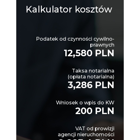
Kalkulator
kosztów
Podatek od czynności cywilno-
prawnych
12,580 PLN
Taksa notarialna
(opłata notarialna)
3,286 PLN
Wniosek o wpis do KW
200 PLN
VAT od prowizji
agencji nieruchomości