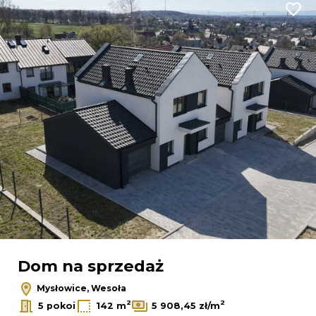
Dodaj
Dom na sprzedaż
Mysłowice, Wesoła
2
2
5 pokoi
142 m
5 908,45 zł/m