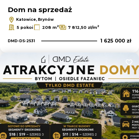
Dom na sprzedaż
Katowice, Brynów
2
2
5 pokoi
208 m
7 812,50 zł/m
1 625 000 zł
DMD-DS-2531
Dodaj