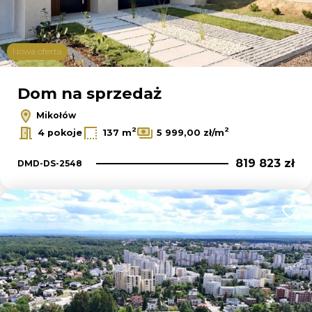
Nowa oferta
Dom na sprzedaż
Mikołów
2
2
4 pokoje
137 m
5 999,00 zł/m
819 823 zł
DMD-DS-2548
Dodaj