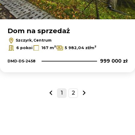
Dom na sprzedaż
Szczyrk, Centrum
2
2
6 pokoi
167 m
5 982,04 zł/m
999 000 zł
DMD-DS-2458
1
2
prev
next