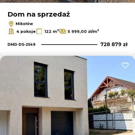
Dom na sprzedaż
Mikołów
2
2
4 pokoje
122 m
5 999,00 zł/m
728 879 zł
DMD-DS-2549
Dodaj