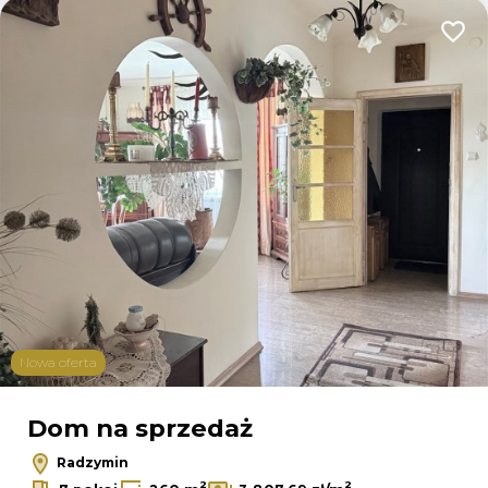
Dodaj
Nowa oferta
Dom na sprzedaż
Radzymin
2
2