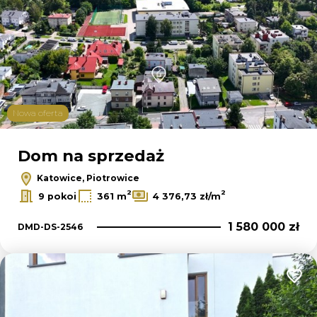
Nowa oferta
Dom na sprzedaż
Katowice, Piotrowice
2
2
9 pokoi
361 m
4 376,73 zł/m
1 580 000 zł
DMD-DS-2546
Dodaj