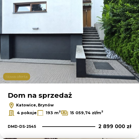
Nowa oferta
Dom na sprzedaż
Katowice, Brynów
2
2
4 pokoje
193 m
15 059,74 zł/m
2 899 000 zł
DMD-DS-2545