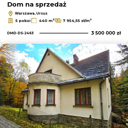
Dom na sprzedaż
Warszawa, Ursus
2
2
5 pokoi
440 m
7 954,55 zł/m
3 500 000 zł
DMD-DS-2463
Dodaj