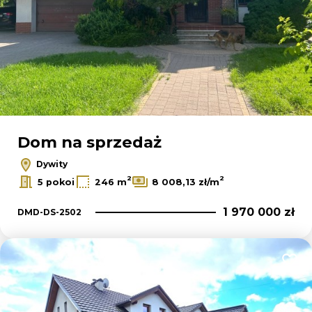
Dom na sprzedaż
Dywity
2
2
5 pokoi
246 m
8 008,13 zł/m
1 970 000 zł
DMD-DS-2502
Dodaj