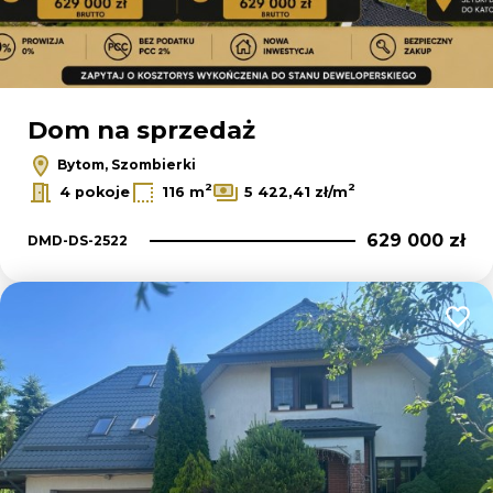
Dom na sprzedaż
Bytom, Szombierki
2
2
4 pokoje
116 m
5 422,41 zł/m
629 000 zł
DMD-DS-2522
Dodaj