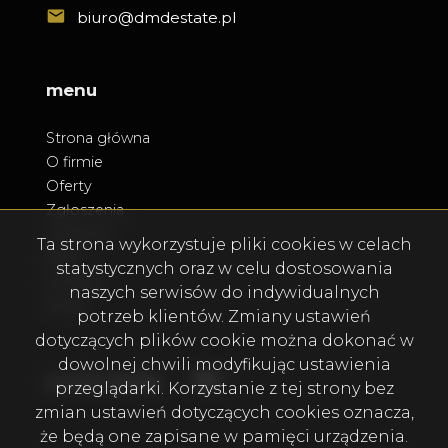
biuro@dmdestate.pl
menu
Strona główna
O firmie
Oferty
Zgłoszenia
Ulubione
Ta strona wykorzystuje pliki cookies w celach
Blog
statystycznych oraz w celu dostosowania
Kontakt
naszych serwisów do indywidualnych
Rodo
potrzeb klientów. Zmiany ustawień
dotyczących plików cookie można dokonać w
dowolnej chwili modyfikując ustawienia
Facebook
Facebook
social media
przeglądarki. Korzystanie z tej strony bez
zmian ustawień dotyczących cookies oznacza,
że będą one zapisane w pamięci urządzenia.