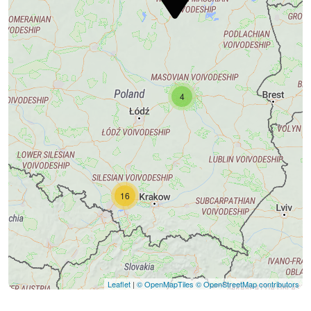
4
16
Leaflet
|
© OpenMapTiles
© OpenStreetMap contributors