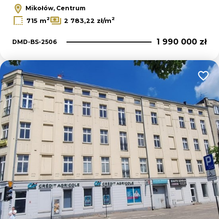
Mikołów, Centrum
2
2
715 m
2 783,22 zł/m
1 990 000 zł
DMD-BS-2506
Dodaj