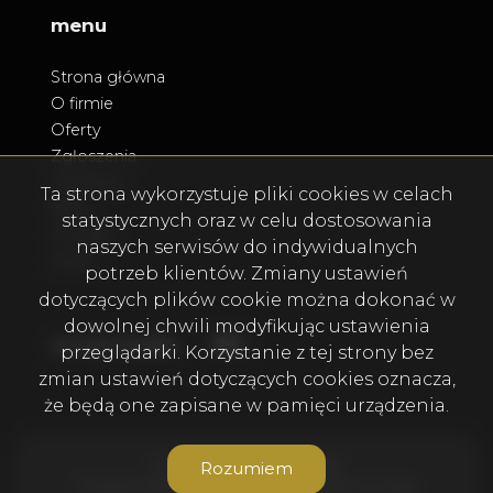
menu
Strona główna
O firmie
Oferty
Zgłoszenia
Ulubione
Ta strona wykorzystuje pliki cookies w celach
Blog
statystycznych oraz w celu dostosowania
Kontakt
naszych serwisów do indywidualnych
Rodo
potrzeb klientów. Zmiany ustawień
dotyczących plików cookie można dokonać w
dowolnej chwili modyfikując ustawienia
Facebook
Facebook
social media
przeglądarki. Korzystanie z tej strony bez
zmian ustawień dotyczących cookies oznacza,
że będą one zapisane w pamięci urządzenia.
Firma DMD ESTATE © 2026
Rozumiem
Program dla biur nieruchomości
Galactica Virgo