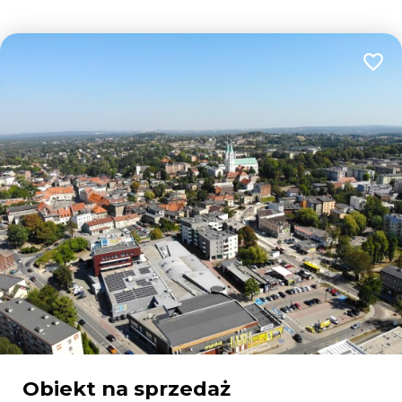
Dodaj
Obiekt na sprzedaż