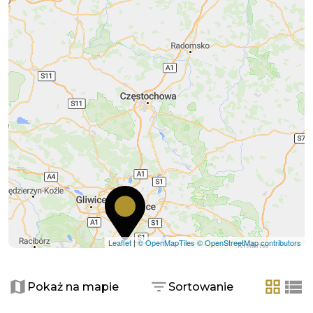
Leaflet
|
© OpenMapTiles
© OpenStreetMap contributors
Pokaż na mapie
Sortowanie
tabela
list