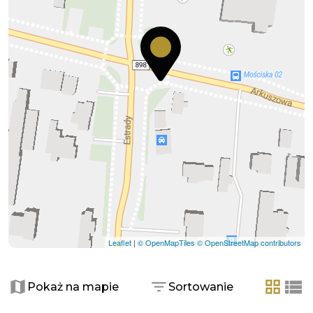
Leaflet
|
© OpenMapTiles
© OpenStreetMap contributors
Pokaż na mapie
Sortowanie
tabela
list