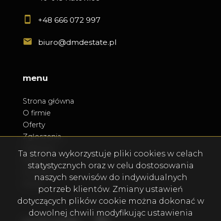
+48 666 072 997
biuro@dmdestate.pl
menu
Strona główna
O firmie
Oferty
Zgłoszenia
Ulubione
Ta strona wykorzystuje pliki cookies w celach
Blog
statystycznych oraz w celu dostosowania
Kontakt
naszych serwisów do indywidualnych
Rodo
potrzeb klientów. Zmiany ustawień
dotyczących plików cookie można dokonać w
dowolnej chwili modyfikując ustawienia
Facebook
Facebook