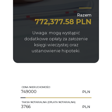
Razem
772,377.58 PLN
Uwaga: mogą wystąpić
dodatkowe opłaty za założenie
księgi wieczystej oraz
ustanowienie hipoteki.
CENA NIERUCHOMOŚCI
PLN
TAKSA NOTARIALNA (OPŁATA NOTARIALNA)
PLN