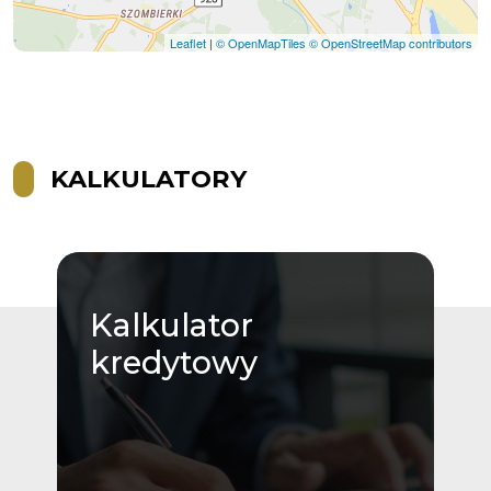
Leaflet
|
© OpenMapTiles
© OpenStreetMap contributors
KALKULATORY
Kalkulator
kredytowy