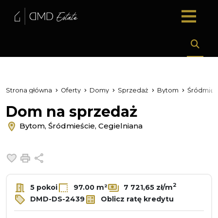
Strona główna
Oferty
Domy
Sprzedaż
Bytom
Śródmieś
Dom na sprzedaż
Bytom, Śródmieście, Cegielniana
Dodaj do ulubionych
Drukuj
Udostępnij
2
5 pokoi
97.00 m²
7 721,65 zł/m
DMD-DS-2439
Oblicz ratę kredytu