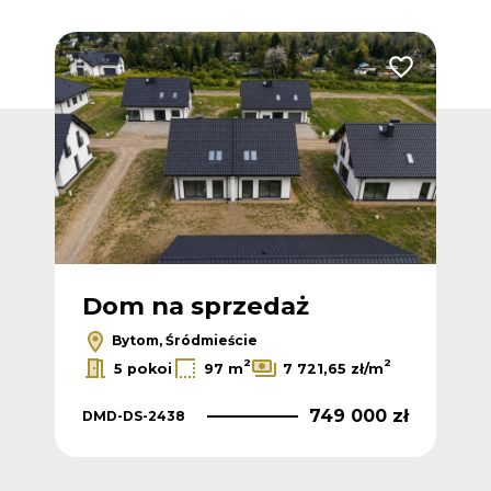
Dodaj do ulubionych
Dodaj do ulub
Dom na sprzedaż
D
Bytom, Śródmieście
2
2
2
m
5 pokoi
97 m
7 721,65 zł/m
 zł
749 000 zł
DMD-DS-2438
DM